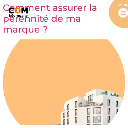
Comment assurer la
MEN
pérennité de ma
marque ?