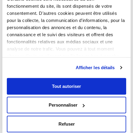
Notre agence
fonctionnement du site, ils sont dispensés de votre
continuer de séduire les locataires comme […]
consentement. D’autres cookies peuvent être utilisés
Comment redonner le
Nos métiers
pour la collecte, la communication d’informations, pour la
personnalisation des annonces et du contenu, la
sourire à mes clients
connaissance et le suivi des visiteurs et offrent des
Nos réalisations
locataires et
fonctionnalités relatives aux médias sociaux et une
analyse de notre trafic. Vous pouvez à tout moment
investisseurs ?
changer d’avis en cliquant sur l’icône en bas à gauche.
Afficher les détails
Nous recrutons
Tout autoriser
Notre communauté
Personnaliser
Contactez nous
Refuser