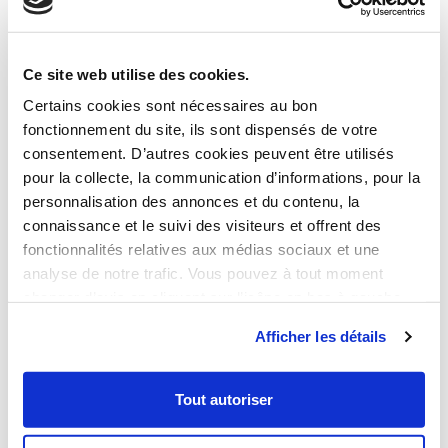
Accueil
Ce site web utilise des cookies.
Certains cookies sont nécessaires au bon
COM & Company ne serait rien sans le talent et la complicité
Notre agence
fonctionnement du site, ils sont dispensés de votre
des hommes et des femmes qui la composent. Réunis
consentement. D’autres cookies peuvent être utilisés
autour des mêmes envies, de la même soif de réussir, nous
Nos métiers
pour la collecte, la communication d’informations, pour la
avons fait de la diversité notre principal atout. Nos
personnalisation des annonces et du contenu, la
différentes expertises, visions, approches et la richesse de
connaissance et le suivi des visiteurs et offrent des
nos expériences nous ont permis de nourrir un modèle
Nos réalisations
fonctionnalités relatives aux médias sociaux et une
hétéroclite où l’échange et le partage sont les maitres-mots.
analyse de notre trafic. Vous pouvez à tout moment
changer d’avis en cliquant sur l’icône en bas à gauche.
Dirigée par Maxime Laureyssens assisté d’Alain Garguilo,
notre agence se décline en 4 pôles métiers :
Afficher les détails
Nous recrutons
Tout autoriser
Pôle développement informatique
dirigé par Thomas Blanchet
Notre communauté