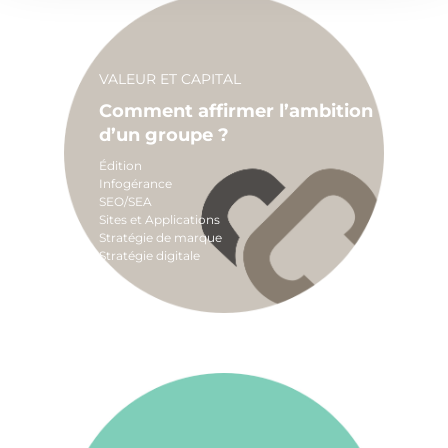
VALEUR ET CAPITAL
Comment affirmer l’ambition
d’un groupe ?
Édition
Infogérance
SEO/SEA
Sites et Applications
Stratégie de marque
Stratégie digitale