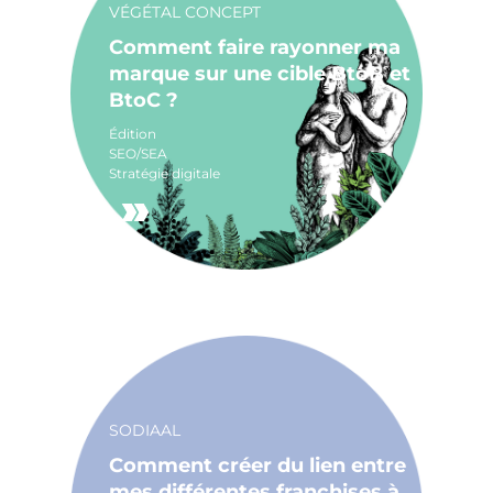
VÉGÉTAL CONCEPT
Comment faire rayonner ma
marque sur une cible BtoB et
BtoC ?
Édition
SEO/SEA
Stratégie digitale
SODIAAL
Comment créer du lien entre
mes différentes franchises à