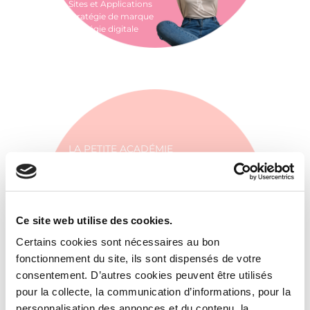
Sites et Applications
Stratégie de marque
Stratégie digitale
LA PETITE ACADÉMIE
Comment promouvoir une
marque et son réseau de
Accueil
franchises ?
Ce site web utilise des cookies.
Sites et Applications
Stratégie digitale
Certains cookies sont nécessaires au bon
Notre agence
fonctionnement du site, ils sont dispensés de votre
consentement. D’autres cookies peuvent être utilisés
Nos métiers
pour la collecte, la communication d’informations, pour la
personnalisation des annonces et du contenu, la