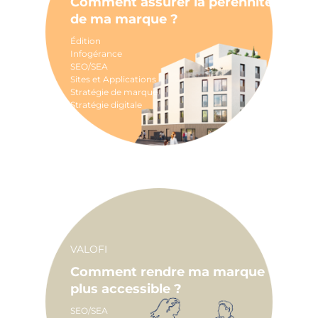
Comment assurer la pérennité
de ma marque ?
Édition
Infogérance
SEO/SEA
Sites et Applications
Stratégie de marque
Stratégie digitale
VALOFI
Comment rendre ma marque
plus accessible ?
SEO/SEA