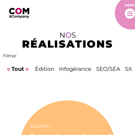
MEN
N
O
S
RÉALISATIONS
Filtrez
Tout
Édition
Infogérance
SEO/SEA
Sit
VALORITY