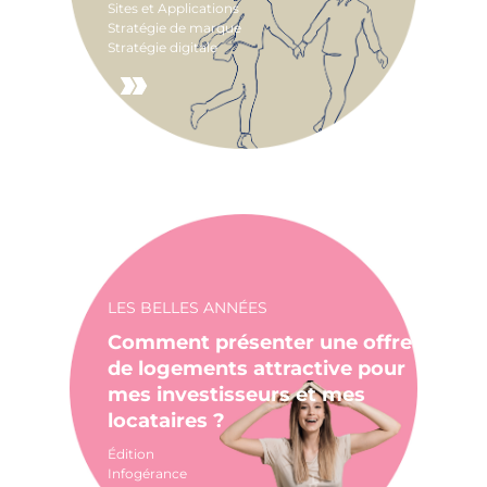
Sites et Applications
Stratégie de marque
Stratégie digitale
LES BELLES ANNÉES
Comment présenter une offre
de logements attractive pour
mes investisseurs et mes
locataires ?
Édition
Infogérance