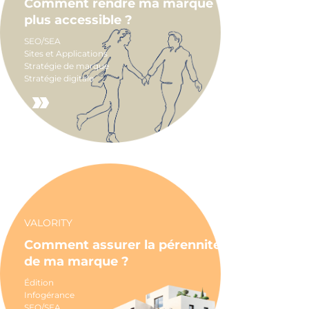
Comment rendre ma marque
plus accessible ?
SEO/SEA
Sites et Applications
Stratégie de marque
Stratégie digitale
VALORITY
Comment assurer la pérennité
de ma marque ?
Édition
Infogérance
SEO/SEA