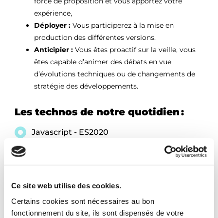
force de proposition
et vous apportez votre
expérience,
Déployer :
Vous participerez à la mise en
production des différentes versions.
Anticipier :
Vous êtes proactif sur la veille, vous
êtes capable d’animer des débats en vue
d’évolutions techniques ou de changements de
stratégie des développements.
Les technos de notre quotidien :
Javascript - ES2020
Vue.js
Accueil
Java 17
Ce site web utilise des cookies.
Spring 6 / Hibernate
Certains cookies sont nécessaires au bon
Notre agence
fonctionnement du site, ils sont dispensés de votre
Microsoft SQL Server