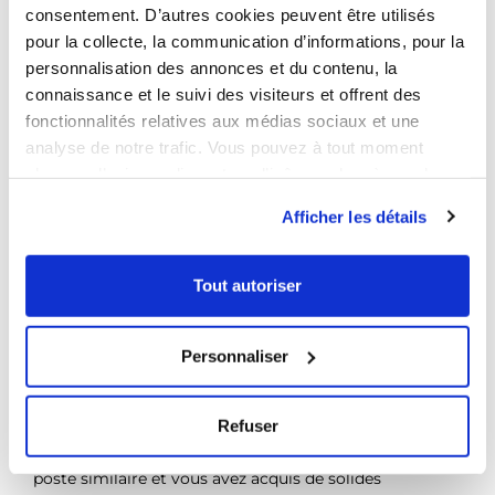
consentement. D’autres cookies peuvent être utilisés
Docker
Nos métiers
pour la collecte, la communication d’informations, pour la
personnalisation des annonces et du contenu, la
Git
connaissance et le suivi des visiteurs et offrent des
Nos réalisations
fonctionnalités relatives aux médias sociaux et une
Connaissances techniques
analyse de notre trafic. Vous pouvez à tout moment
appréciées
changer d’avis en cliquant sur l’icône en bas à gauche.
Vite, Sass
Afficher les détails
Nous recrutons
Docker
Tout autoriser
Jenkins / Gitlab
Notre communauté
Linux
Personnaliser
Contactez nous
Compétences
Refuser
Vous avez une expérience minimum de 2ans
sur un
poste similaire et v
ous avez acquis de solides