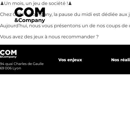
♟Un mois, un jeu de société !♟
Accueil
Chez COM & Company, la pause du midi est dédiée aux je
Aujourd’hui, nous vous présentons un de nos coups de cœ
Vous avez des jeux à nous recommander ?
Notre a
Vos enjeux
Nos réal
Nos métiers
94 quai Charles de Gaulle
69 006 Lyon
Nos réali
Nous r