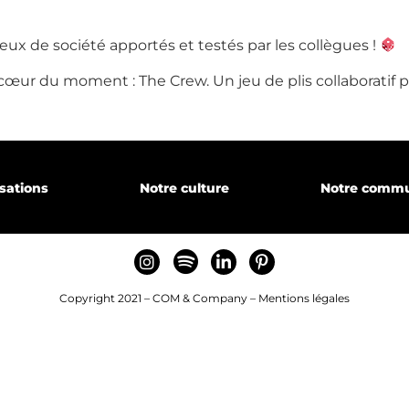
ux de société apportés et testés par les collègues !
ur du moment : The Crew. Un jeu de plis collaboratif pa
gence
isations
Notre culture
Notre comm
sations
Copyright 2021 – COM & Company –
Mentions légales
ecrutons