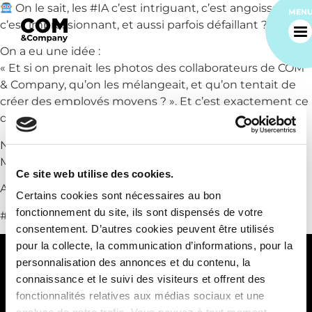
On le sait, les #IA c’est intriguant, c’est angoissant,
MEN
c’est impressionnant, et aussi parfois défaillant ?
On a eu une idée :
« Et si on prenait les photos des collaborateurs de COM
& Company, qu’on les mélangeait, et qu’on tentait de
créer des employés moyens ? ». Et c’est exactement ce
qu’on a fait.
Nous sommes ravis de vous présenter Madame &
Accueil
Monsieur COM & Company !
Ce site web utilise des cookies.
Alors, vous en pensez quoi ? Réalistes ?
Certains cookies sont nécessaires au bon
Notre agence
fonctionnement du site, ils sont dispensés de votre
#intelligenceartificielle #agencedecommunication
consentement. D’autres cookies peuvent être utilisés
Nos métiers
pour la collecte, la communication d’informations, pour la
personnalisation des annonces et du contenu, la
connaissance et le suivi des visiteurs et offrent des
Nos réalisations
94 quai Charles de Gaulle
fonctionnalités relatives aux médias sociaux et une
69 006 Lyon