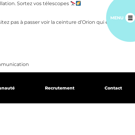
lation. Sortez vos télescopes
MENU
tez pas à passer voir la ceinture d’Orion qui est dans le
mmunication
unauté
Recrutement
Contact