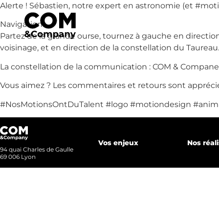
Alerte ! Sébastien, notre expert en astronomie (et #mot
Accueil
Navigation :
Partez de la grande ourse, tournez à gauche en direction 
voisinage, et en direction de la constellation du Taureau…
Notre a
La constellation de la communication : COM & Compan
Vous aimez ? Les commentaires et retours sont apprécié
#NosMotionsOntDuTalent #logo #motiondesign #ani
Nos métiers
Nos réali
Vos enjeux
Nos réal
94 quai Charles de Gaulle
69 006 Lyon
Nous r