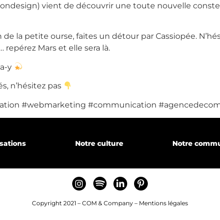
iondesign) vient de découvrir une toute nouvelle constel
de la petite ourse, faites un détour par Cassiopée. N’hési
 repérez Mars et elle sera là.
gence
ea-y
s, n’hésitez pas
mation #webmarketing #communication #agencedeco
sations
isations
Notre culture
Notre comm
ecrutons
Copyright 2021 – COM & Company –
Mentions légales