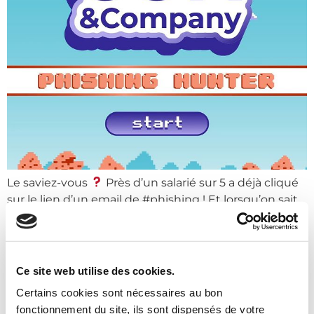
Le saviez-vous
Près d’un salarié sur 5 a déjà cliqué
sur le lien d’un email de #phishing ! Et lorsqu’on sait
que toutes les 39 secondes, une entreprise est
victime de #cyberattaque, il est important de
Accueil
rappeler les règles de bases concernant ce type
d’attaque.
On vous présente « Phishing Hunter »
Ce site web utilise des cookies.
#infrastructure #reseau
Certains cookies sont nécessaires au bon
Notre agence
fonctionnement du site, ils sont dispensés de votre