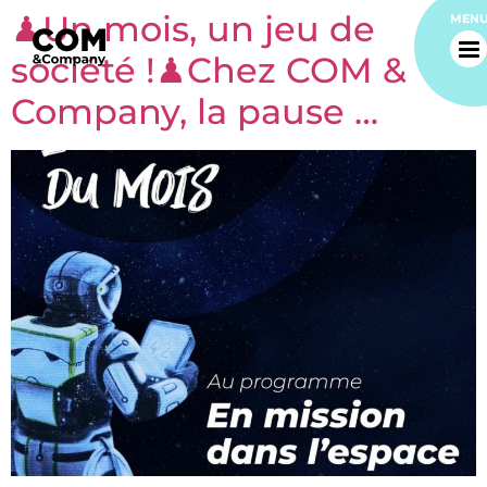
♟Un mois, un jeu de
MEN
société !♟Chez COM &
Company, la pause …