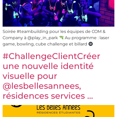
Soirée #teambuilding pour les équipes de COM &
Company à @play_in_park
Au programme : laser
game, bowling, cube challenge et billard
#ChallengeClientCréer
une nouvelle identité
visuelle pour
@lesbellesannees,
résidences services …