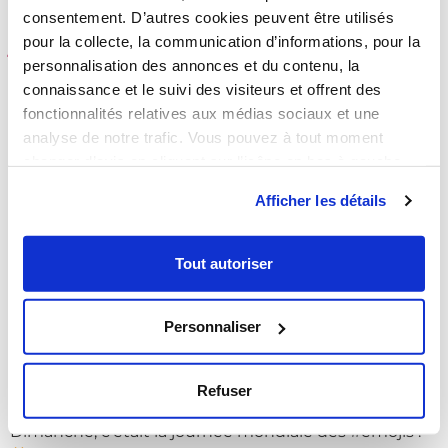
Dimanche, c’était la
consentement. D’autres cookies peuvent être utilisés
journée mondiale des
Nos métiers
pour la collecte, la communication d’informations, pour la
personnalisation des annonces et du contenu, la
#emojis .
Pour fêter ç…
connaissance et le suivi des visiteurs et offrent des
Nos réalisations
fonctionnalités relatives aux médias sociaux et une
analyse de notre trafic. Vous pouvez à tout moment
changer d’avis en cliquant sur l’icône en bas à gauche.
Afficher les détails
Nous recrutons
Tout autoriser
Notre communauté
Personnaliser
Contactez nous
Refuser
Dimanche, c’était la journée mondiale des #emojis .