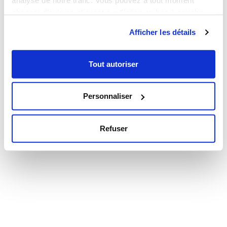
analyse de notre trafic. Vous pouvez à tout moment
Copyright 2021 – COM & Company –
Mentions légales
changer d’avis en cliquant sur l’icône en bas à gauche.
Afficher les détails
Nous recrutons
Tout autoriser
Notre communauté
Personnaliser
Contactez nous
Refuser