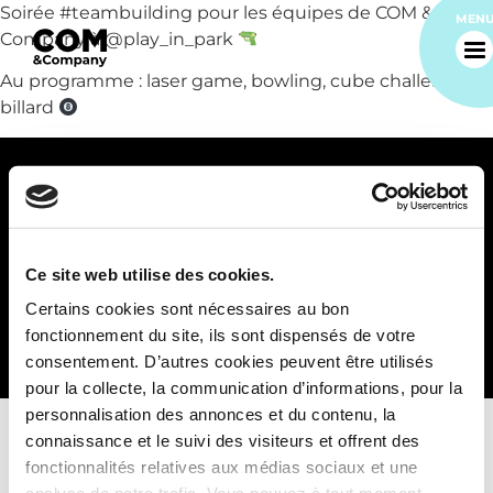
Soirée #teambuilding pour les équipes de COM &
MEN
Company à @play_in_park
Au programme : laser game, bowling, cube challenge et
billard
94 quai Charles de Gaulle
Accueil
69 006 Lyon
Ce site web utilise des cookies.
Vos enjeux
Nos réalisations
Certains cookies sont nécessaires au bon
Notre agence
Notre culture
Notre communauté
fonctionnement du site, ils sont dispensés de votre
Recrutement
Contact
consentement. D’autres cookies peuvent être utilisés
Nos métiers
pour la collecte, la communication d’informations, pour la
personnalisation des annonces et du contenu, la
connaissance et le suivi des visiteurs et offrent des
Nos réalisations
fonctionnalités relatives aux médias sociaux et une